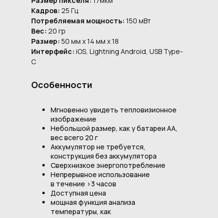
Размер пикселя:
17мкм
Кадров:
25 Гц
Потребляемая мощность:
150 мВт
Вес:
20 гр
Размер:
50 мм x 14 мм x 18
Интерфейс:
iOS, Lightning Android, USB Type-
C
Особенности
Мгновенно увидеть тепловизионное
изображение
Небольшой размер, как у батареи АА,
вес всего 20 г
Аккумулятор не требуется,
конструкция без аккумулятора
Сверхнизкое энергопотребление
Непрерывное использование
в течение >3 часов
Доступная цена
мощная функция анализа
температуры, как