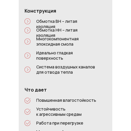
Конструкция
Обмотка ВН – литая
изоляция
Обмотка НН – литая
изоляция
Многокомпонентная
эпоксидная смола
Идеально гладкая
поверхность
Система воздушных каналов
для отвода тепла
Что дает
Повышенная влагостойкость
Устойчивость
к агрессивным средам
Работа при перегрузке