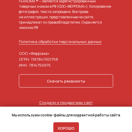
FERROMA ® — является зарегистрированным
товарным знаком в РФ (ООО «ФЕРРОМА»). Копирование
фотографий, текста запрещено. Все права
на иллюстрации, представленные на сайте,
принадлежат их правообладателям. Охраняется
законом РФ
Политика обработки персональных данных
ООО «Феррома»
ОГРН: 1197847001758
ИНН: 7814750975
Скачать реквизиты
Создали и продвигаем сайт
в агентстве маркетинга
Мы используем cookie-файлы для корректной работы сайта
ХОРОШО