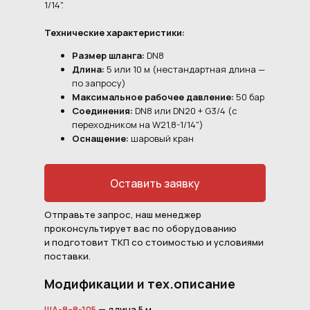
1/14".
Технические характеристики:
Размер шланга:
DN8
Длина:
5 или 10 м (нестандартная длина —
по запросу)
Максимальное рабочее давление:
50 бар
Соединения:
DN8 или DN20 + G3/4 (с
переходником на W21,8-1/14")
Оснащение:
шаровый кран
Оставить заявку
Отправьте запрос, наш менеджер
проконсультирует вас по оборудованию
и подготовит ТКП со стоимостью и условиями
поставки.
Модификации и тех.описание
ША-8−8-105
— длина 5 м