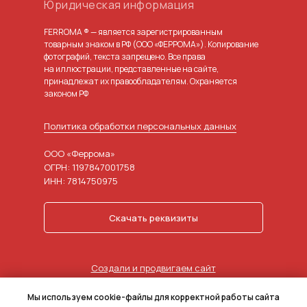
Юридическая информация
FERROMA ® — является зарегистрированным
товарным знаком в РФ (ООО «ФЕРРОМА»). Копирование
фотографий, текста запрещено. Все права
на иллюстрации, представленные на сайте,
принадлежат их правообладателям. Охраняется
законом РФ
Политика обработки персональных данных
ООО «Феррома»
ОГРН: 1197847001758
ИНН: 7814750975
Скачать реквизиты
Создали и продвигаем сайт
в агентстве маркетинга
Мы используем cookie-файлы для корректной работы сайта