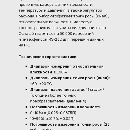
проточную камеру, датчики влажности,
температуры и давления, а также регулятор
расхода. Прибор отображает точку росы (инея),
относительную влажность и массовую
концентрацию влаги, учитывая давление газа.
Оснащён памятью на 50 000 измерений
и интерфейсом RS-232 для передачи данных
на ПК.
Технические характеристики:
Диапазон измерения относительной
влажности:
0…98%
Диапазон измерения точки росы (инея):
−60…+20 °C
Диапазон давления газа:
до 11 кгс/см²
(с опцией более точных
преобразователей давления)
Погрешность измерения влажности:
0−10%: ±(0,025+0,0875П)
10−98%: ±(0,7% + 0,02П)
Погрешность измерения точки росы (25