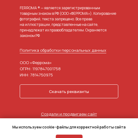
FERROMA ® — является зарегистрированным
товарным знаком в РФ (ООО «ФЕРРОМА»). Копирование
фотографий, текста запрещено. Все права
на иллюстрации, представленные на сайте,
принадлежат их правообладателям. Охраняется
законом РФ
Политика обработки персональных данных
ООО «Феррома»
ОГРН: 1197847001758
ИНН: 7814750975
Скачать реквизиты
Создали и продвигаем сайт
в агентстве маркетинга
Мы используем cookie-файлы для корректной работы сайта