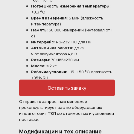
°C):
±1,0 °C
Погрешность измерения температуры:
±0,3 °C
Время измерения:
5 мин (влажность
и температура)
Память:
50 000 измерений (интервал от 1
с)
Интерфейс:
RS-232, ПО для ПК
Автономная работа:
до 72
ч от аккумулятора 4,8 В
Размеры:
70×185×230 мм
Масса:
≤ 2 кг
Рабочие условия:
−15…+50 °C, влажность
<95% RH
Межповерочный интервал:
12 мес.
Оставить заявку
Отправьте запрос, наш менеджер
проконсультирует вас по оборудованию
и подготовит ТКП со стоимостью и условиями
поставки.
Модификации и тех.описание