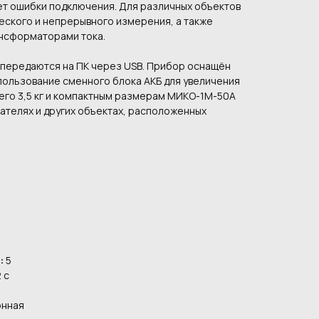
ет ошибки подключения. Для различных объектов
ского и непрерывного измерения, а также
нсформаторами тока.
 передаются на ПК через USB. Прибор оснащён
пользование сменного блока АКБ для увеличения
его 3,5 кг и компактным размерам МИКО-1М-50А
ателях и других объектах, расположенных
:
5
 с
онная