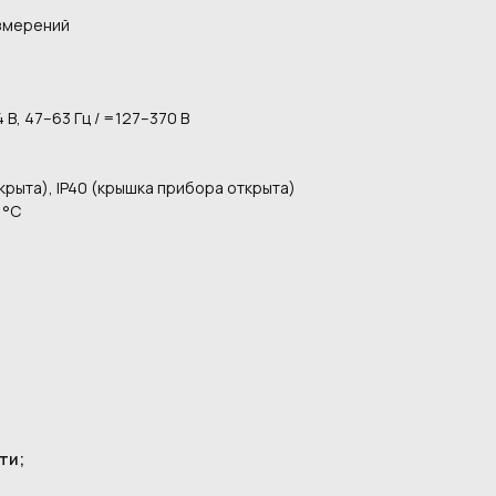
змерений
В, 47–63 Гц / =127–370 В
крыта), IP40 (крышка прибора открыта)
 °C
ти;