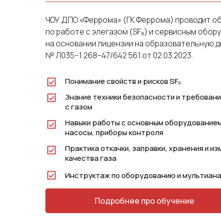
ЧОУ ДПО «Феррома» (ГК Феррома) проводит о
по работе с элегазом (SF₆) и сервисным обор
на основании лицензии на образовательную 
№ Л035−1 268−47/642 561 от 02.03.2023.
Понимание свойств и рисков SF₆
Знание техники безопасности и требовани
с газом
Навыки работы с основным оборудованием
насосы, приборы контроля
Практика откачки, заправки, хранения и и
качества газа
Инструктаж по оборудованию и мультиан
Подробнее про обучение