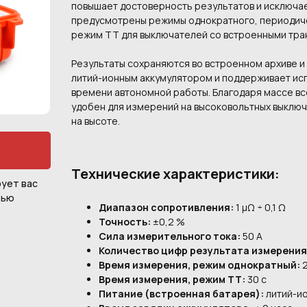
повышает достоверность результатов и исключа
предусмотрены режимы однократного, периодиче
режим ТТ для выключателей со встроенными тра
Результаты сохраняются во встроенном архиве и
литий-ионным аккумулятором и поддерживает ис
времени автономной работы. Благодаря массе вс
удобен для измерений на высоковольтных выключ
на высоте.
Технические характеристики:
ует вас
тью
Диапазон сопротивления:
1 µΩ ÷ 0,1 Ω
Точность:
±0,2 %
Сила измерительного тока:
50 А
Количество цифр результата измерения
Время измерения, режим однократный:
2
Время измерения, режим ТТ:
30 с
Питание (встроенная батарея):
литий-и