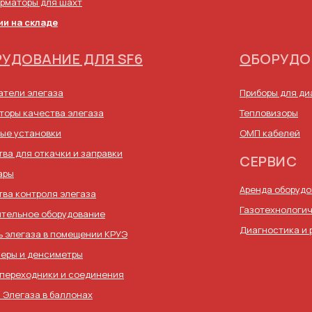
рматоры для шахт
ии на складе
УДОВАНИЕ ДЛЯ SF6
О
БОРУДО
атели элегаза
Приборы для д
торы качества элегаза
Тепловизоры
ые установки
ОМП кабелей
тва для откачки и заправки
СЕРВИС
ары
Аренда оборуд
тва контроля элегаза
Газотехнологич
тельное оборудование
Диагностика и 
ь элегаза в помещении КРУЭ
еры и денсиметры
 переходники и соединения
 Элегаза в баллонах