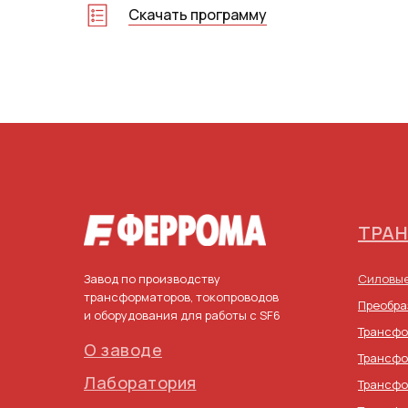
Скачать программу
Трансформаторы
Оборудование для работы с SF6
Диагностика выключателей
Токопроводы
Тепловизоры
ОМП кабелей
ТРА
Завод по производству
Силовые
трансформаторов, токопроводов
Преобра
и оборудования для работы с SF6
Трансфо
О заводе
Трансфо
Лаборатория
Трансфо