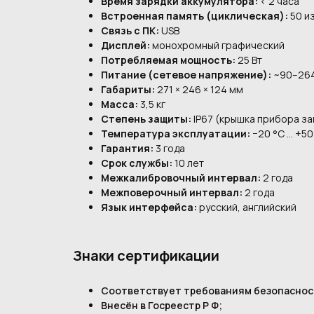
Время зарядки аккумулятора:
< 2 часа
Встроенная память (циклическая):
50 и
Связь с ПК:
USB
Дисплей:
монохромный графический
Потребляемая мощность:
25 Вт
Питание (сетевое напряжение):
~90–264 
Габариты:
271 × 246 × 124 мм
Масса:
3,5 кг
Степень защиты:
IP67 (крышка прибора за
Температура эксплуатации:
−20 °C ... +50
Гарантия:
3 года
Срок службы:
10 лет
Межкалибровочный интервал:
2 года
Межповерочный интервал:
2 года
Язык интерфейса:
русский, английский
Знаки сертификации
Соответствует требованиям безопаснос
Внесён в Госреестр Р Ф;