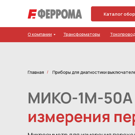
Каталог обо
О компании
Трансформаторы
Токопрово
Главная
Приборы для диагностики выключател
/
МИКО-1М-50А
измерения пе
Микроомметр для измерения переход