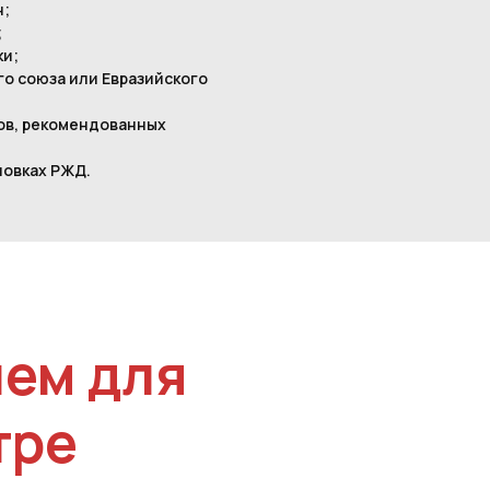
н;
;
ки;
о союза или Евразийского
ов, рекомендованных
новках РЖД.
ием для
тре