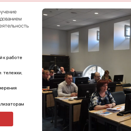
бучение
удованием
деятельность
й к работе
: тележки,
змерения
ализаторам