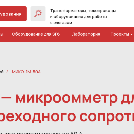
Трансформаторы, токопроводы
рудования
и оборудование для работы
с элегазом
ды
Оборудование для SF6
Лаборатория
Проекты
ей
МИКО-1М-50А
/
— микроомметр д
реходного сопро
ного сопротивления до 50 А