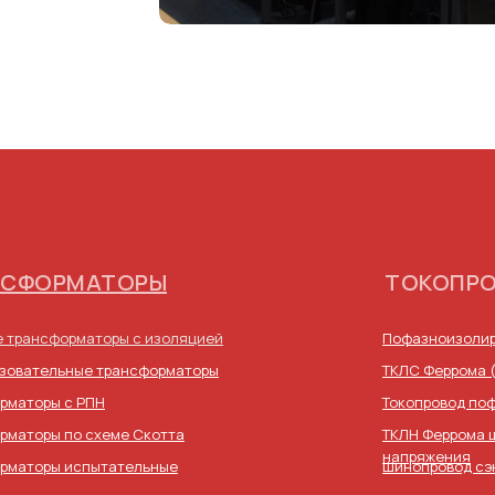
НСФОРМАТОРЫ
ТОКОПР
 трансформаторы с изоляцией
Пофазноизолир
зовательные трансформаторы
ТКЛС Феррома 
рматоры с РПН
Токопровод по
рматоры по схеме Скотта
ТКЛН Феррома 
напряжения
рматоры испытательные
Шинопровод сэ