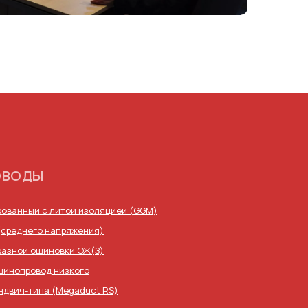
ОВОДЫ
ованный с литой изоляцией (GGM)
(среднего напряжения)
фазной ошиновки ОЖ(З)
шинопровод низкого
ндвич-типа (Megaduct RS)