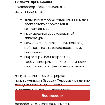
Области применения.
Компрессор предназначен для
использования в:
энергетике — обслуживание и заправка
элегазового оборудования
на подстанциях;
производстве высоковольтной
аппаратуры;
научно‑исследовательских центрах,
работающих с газоизолированными
системами;
инфраструктурных проектах,
требующих применения экологически
безопасных и эффективных решений.
Выпуск новинки демонстрирует
приверженность Завода «Феррома» развитию
передовых инженерных решений
и укреплению позиций российской
промышленности на внутреннем
Все новости
и международном рынках. Инновационная
разработка снижает зависимость