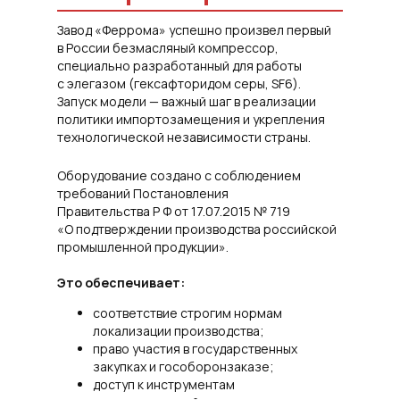
Завод «Феррома» успешно произвел первый
в России безмасляный компрессор,
специально разработанный для работы
с элегазом (гексафторидом серы, SF6).
Запуск модели — важный шаг в реализации
политики импортозамещения и укрепления
технологической независимости страны.
Оборудование создано с соблюдением
требований Постановления
Правительства Р Ф от 17.07.2015 № 719
«О подтверждении производства российской
промышленной продукции».
Это обеспечивает:
соответствие строгим нормам
локализации производства;
право участия в государственных
закупках и гособоронзаказе;
доступ к инструментам