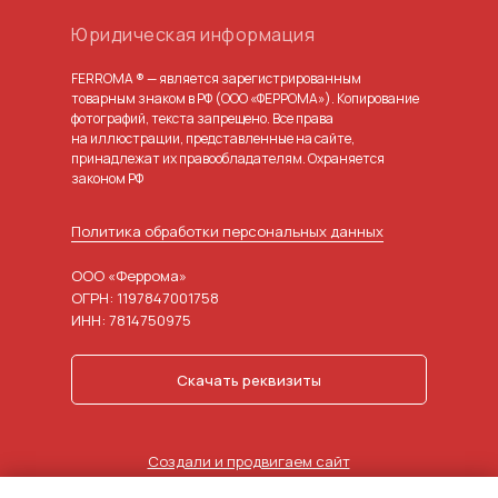
Юридическая информация
FERROMA ® — является зарегистрированным
товарным знаком в РФ (ООО «ФЕРРОМА»). Копирование
фотографий, текста запрещено. Все права
на иллюстрации, представленные на сайте,
принадлежат их правообладателям. Охраняется
законом РФ
Политика обработки персональных данных
ООО «Феррома»
ОГРН: 1197847001758
ИНН: 7814750975
Скачать реквизиты
Создали и продвигаем сайт
в агентстве маркетинга