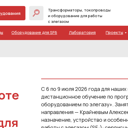
Трансформаторы, токопроводы
рудования
и оборудование для работы
с элегазом
ды
Оборудование для SF6
Лаборатория
Проекты
С 6 по 9 июля 2026 года для наши
оте
дистанционное обучение по прог
оборудованием по элегазу». Заня
направления — Крайневым Алексе
для
назначение, устройство и особен
работы с элегазом (SF₆):
сервисн