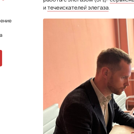
и
течеискателей элегаза
.
чение
а