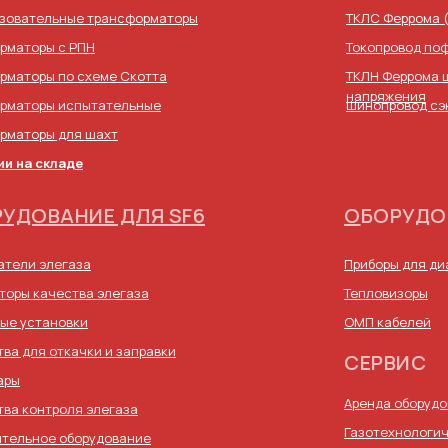
зовательные трансформаторы
ТКЛС Феррома 
рматоры с РПН
Токопровод по
рматоры по схеме Скотта
ТКЛН Феррома 
напряжения
рматоры испытательные
Шинопровод сэ
рматоры для шахт
ии на складе
УДОВАНИЕ ДЛЯ SF6
О
БОРУДО
атели элегаза
Приборы для д
торы качества элегаза
Тепловизоры
ые установки
ОМП кабелей
тва для откачки и заправки
СЕРВИС
ары
Аренда оборуд
тва контроля элегаза
Газотехнологич
тельное оборудование