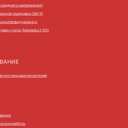
(среднего напряжения)
фазной ошиновки ОЖ(З)
шинопровод низкого
ндвич-типа (Megaduct RS)
ВАНИЕ
иагностики выключателей
ования
еские работы