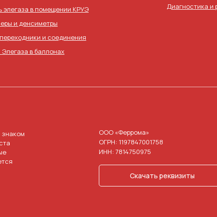
Диагностика и 
ь элегаза в помещении КРУЭ
еры и денсиметры
 переходники и соединения
 Элегаза в баллонах
ООО «Феррома»
 знаком
ОГРН: 1197847001758
ста
ИНН: 7814750975
ые
ется
Скачать реквизиты