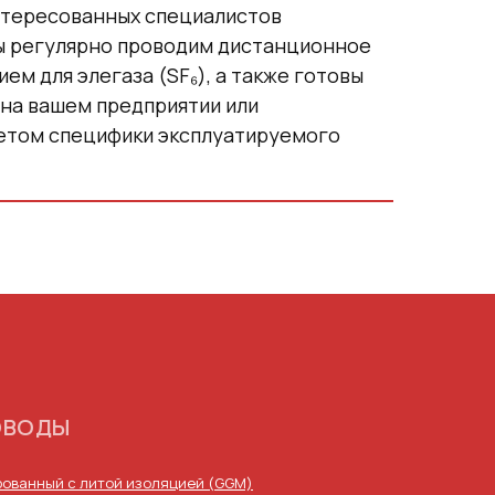
нтересованных специалистов
Мы регулярно проводим дистанционное
ем для элегаза (SF₆), а также готовы
на вашем предприятии или
четом специфики эксплуатируемого
ОВОДЫ
ованный с литой изоляцией (GGM)