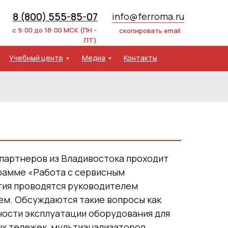
8 (800) 555-85-07
info@ferroma.ru
с 9:00 до 18:00 МСК (ПН -
скопировать email
ПТ)
Учебный центр
Медиа
Контакты
х партнеров из Владивостока проходит
рамме «Работа с сервисным
тия проводятся руководителем
ем. Обсуждаются такие вопросы как
ности эксплуатации оборудования для
ых тележек
,
мультианализаторов