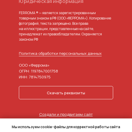
Юридическая информация
FERROMA ® — является зарегистрированным
товарным знаком в РФ (ООО «ФЕРРОМА»). Копирование
фотографий, текста запрещено. Все права
на иллюстрации, представленные на сайте,
принадлежат их правообладателям. Охраняется
законом РФ
Политика обработки персональных данных
ООО «Феррома»
ОГРН: 1197847001758
ИНН: 7814750975
Скачать реквизиты
Создали и продвигаем сайт
в агентстве маркетинга
Мы используем cookie-файлы для корректной работы сайта