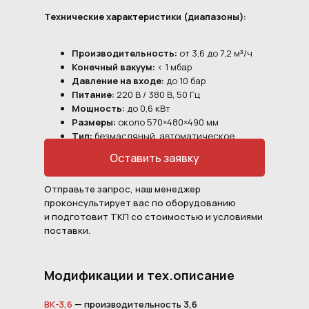
Технические характеристики (диапазоны):
Производительность:
от 3,6 до 7,2 м³/ч
Конечный вакуум:
< 1 мбар
Давление на входе:
до 10 бар
Питание:
220 В / 380 В, 50 Гц
Мощность:
до 0,6 кВт
Размеры:
около 570×480×490 мм
Тип:
безмасляный, автоматическое
управление
Оставить заявку
Отправьте запрос, наш менеджер
проконсультирует вас по оборудованию
и подготовит ТКП со стоимостью и условиями
поставки.
Модификации и тех.описание
ВК-3,6
— производительность 3,6