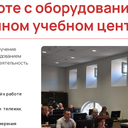
оте с оборудован
нном учебном цен
бучение
удованием
деятельность
й к работе
: тележки,
змерения