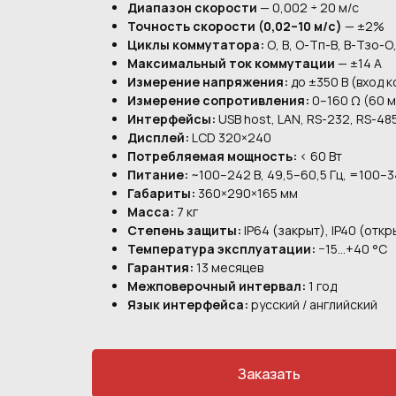
Диапазон скорости
— 0,002 ÷ 20 м/с
Точность скорости (0,02–10 м/с)
— ±2%
Циклы коммутатора:
О, В, О-Тп-В, В-Тзо-
Максимальный ток коммутации
— ±14 А
Измерение напряжения:
до ±350 В (вход к
Измерение сопротивления:
0–160 Ω (60 м
Интерфейсы:
USB host, LAN, RS-232, RS-48
Дисплей:
LCD 320×240
Потребляемая мощность:
< 60 Вт
Питание:
~100–242 В, 49,5–60,5 Гц, =100–3
Габариты:
360×290×165 мм
Масса:
7 кг
Степень защиты:
IP64 (закрыт), IP40 (откр
Температура эксплуатации:
−15…+40 °C
Гарантия:
13 месяцев
Межповерочный интервал:
1 год
Язык интерфейса:
русский / английский
Заказать