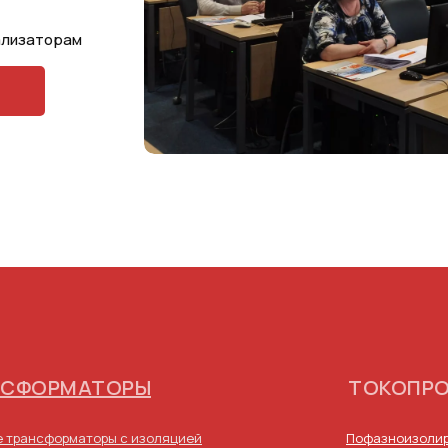
ализаторам
НСФОРМАТОРЫ
ТОКОПР
 трансформаторы с изоляцией
Пофазноизолир