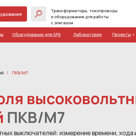
Трансформаторы, токопроводы
рудования
и оборудование для работы
с элегазом
ды
Оборудование для SF6
Лаборатория
Проекты
ей
ПКВ/М7
/
оля высоковольт
й
ПКВ/М7
ных выключателей: измерение времени, хода и