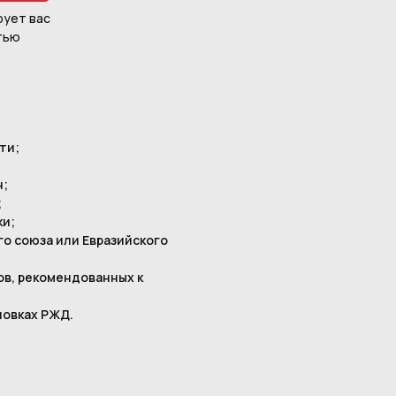
рует вас
тью
ти;
н;
;
ки;
о союза или Евразийского
ов, рекомендованных к
новках РЖД.