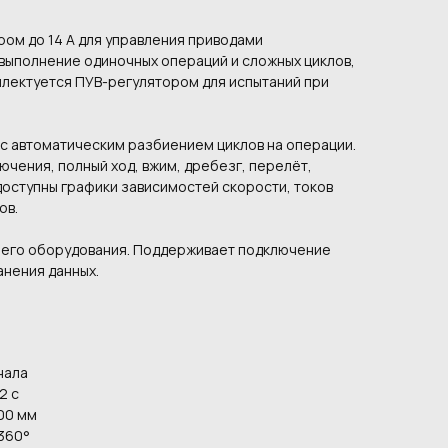
ом до 14 А для управления приводами
выполнение одиночных операций и сложных циклов,
плектуется ПУВ-регулятором для испытаний при
с автоматическим разбиением циклов на операции.
чения, полный ход, вжим, дребезг, перелёт,
доступны графики зависимостей скорости, токов
ов.
него оборудования. Поддерживает подключение
ранения данных.
нала
2 с
900 мм
 360°