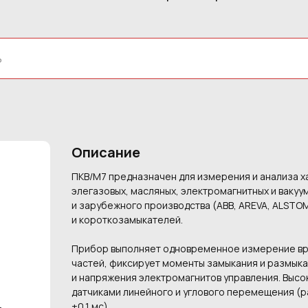
Описание
ПКВ/М7 предназначен для измерения и анализа х
элегазовых, масляных, электромагнитных и ваку
и зарубежного производства (ABB, AREVA, ALSTOM
и короткозамыкателей.
Прибор выполняет одновременное измерение вре
частей, фиксирует моменты замыкания и размыкан
и напряжения электромагнитов управления. Выс
датчиками линейного и углового перемещения (р
±0,1 мс).