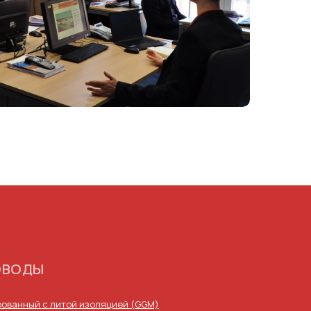
ОВОДЫ
ованный с литой изоляцией (GGM)