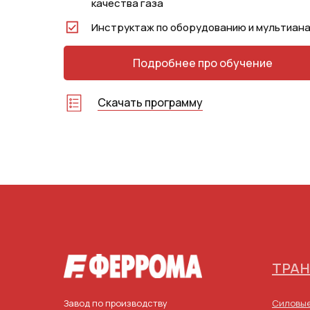
качества газа
Инструктаж по оборудованию и мультиан
Подробнее про обучение
Скачать программу
Трансформаторы
Оборудование для работы с SF6
Диагностика выключателей
Токопроводы
Тепловизоры
ОМП кабелей
ТРА
Завод по производству
Силовые