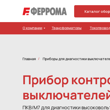
Каталог обо
О компании
Трансформаторы
Токопрово
Главная
Приборы для диагностики выключател
/
Прибор контр
выключателе
ПКВ/М7 для диагностики высоковольт