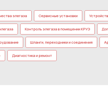
чества элегаза
Сервисные установки
Устройств
элегаза
Контроль элегаза в помещении КРУЭ
До
рудование
Шланги, переходники и соединения
А
е
Диагностика и ремонт