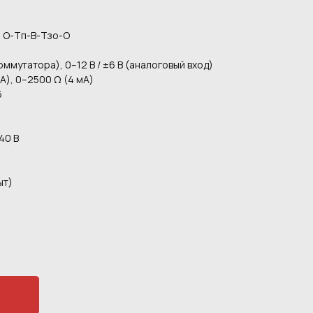
О, О-Тп-В-Тзо-О
оммутатора), 0–12 В / ±6 В (аналоговый вход)
А), 0–2500 Ω (4 мА)
5
40 В
ыт)