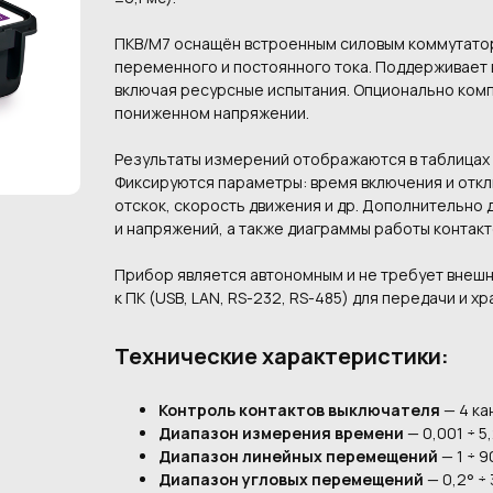
ПКВ/М7 оснащён встроенным силовым коммутатор
переменного и постоянного тока. Поддерживает 
включая ресурсные испытания. Опционально ком
пониженном напряжении.
Результаты измерений отображаются в таблицах 
Фиксируются параметры: время включения и отклю
отскок, скорость движения и др. Дополнительно 
и напряжений, а также диаграммы работы контакт
Прибор является автономным и не требует внеш
к ПК (USB, LAN, RS-232, RS-485) для передачи и х
Технические характеристики:
Контроль контактов выключателя
— 4 ка
Диапазон измерения времени
— 0,001 ÷ 5,
Диапазон линейных перемещений
— 1 ÷ 
Диапазон угловых перемещений
— 0,2° ÷