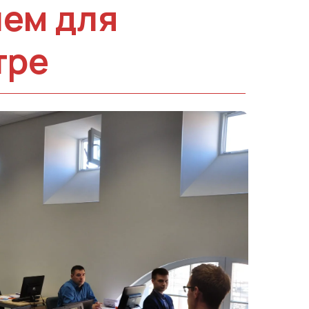
ием для
тре