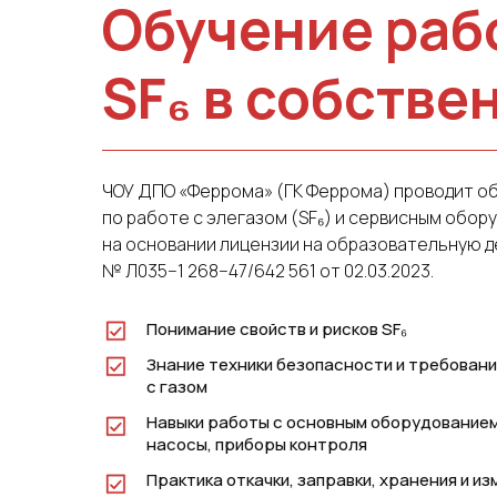
Обучение раб
SF₆ в собстве
ЧОУ ДПО «Феррома» (ГК Феррома) проводит о
по работе с элегазом (SF₆) и сервисным обор
на основании лицензии на образовательную 
№ Л035−1 268−47/642 561 от 02.03.2023.
Понимание свойств и рисков SF₆
Знание техники безопасности и требовани
с газом
Навыки работы с основным оборудованием
насосы, приборы контроля
Практика откачки, заправки, хранения и и