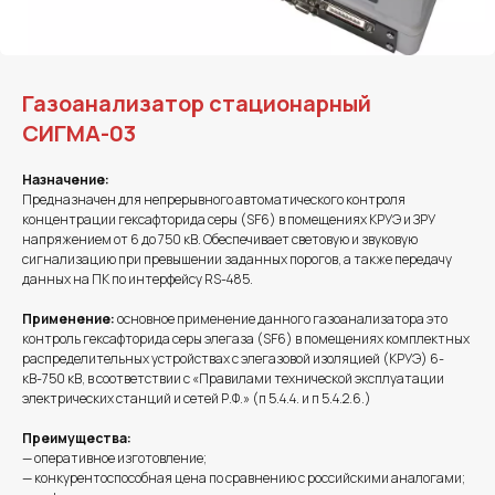
Газоанализатор стационарный
СИГМА-03
Назначение:
Предназначен для непрерывного автоматического контроля
концентрации гексафторида серы (SF6) в помещениях КРУЭ и ЗРУ
напряжением от 6 до 750 кВ. Обеспечивает световую и звуковую
сигнализацию при превышении заданных порогов, а также передачу
данных на ПК по интерфейсу RS-485.
Применение:
основное применение данного газоанализатора это
контроль гексафторида серы элегаза (SF6) в помещениях комплектных
распределительных устройствах с элегазовой изоляцией (КРУЭ) 6-
кВ-750 кВ, в соответствии с «Правилами технической эксплуатации
электрических станций и сетей Р.Ф.» (п 5.4.4. и п 5.4.2.6.)
Преимущества:
— оперативное изготовление;
— конкурентоспособная цена по сравнению с российскими аналогами;