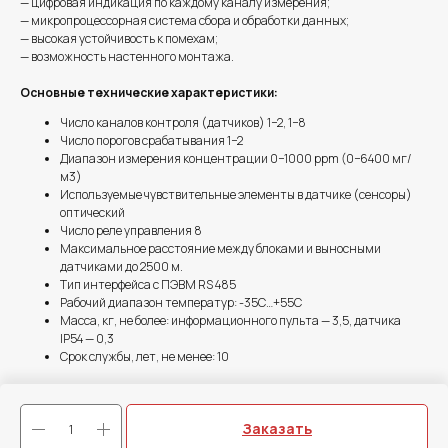
— цифровая индикация по каждому каналу измерения;
— микропроцессорная система сбора и обработки данных;
— высокая устойчивость к помехам;
— возможность настенного монтажа.
Основные технические характеристики:
Число каналов контроля (датчиков) 1−2, 1−8
Число порогов срабатывания 1−2
Диапазон измерения концентрации 0−1000 ppm (0−6400 мг/
м3)
Используемые чувствительные элементы в датчике (сенсоры)
оптический
Число реле управления 8
Максимальное расстояние между блоками и выносными
датчиками до 2500 м.
Тип интерфейса с ПЭВМ RS 485
Рабочий диапазон температур: -35С…+55С
Масса, кг, не более: информационного пульта — 3,5, датчика
IP54 — 0,3
Срок службы, лет, не менее: 10
Техническое описание
Заказать