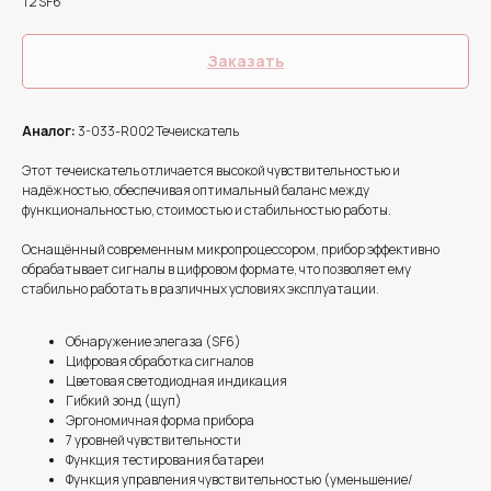
T2 SF6
Заказать
Аналог:
3-033-R002 Течеискатель
Этот течеискатель отличается высокой чувствительностью и
надёжностью, обеспечивая оптимальный баланс между
функциональностью, стоимостью и стабильностью работы.
Оснащённый современным микропроцессором, прибор эффективно
обрабатывает сигналы в цифровом формате, что позволяет ему
стабильно работать в различных условиях эксплуатации.
Обнаружение элегаза (SF6)
Цифровая обработка сигналов
Цветовая светодиодная индикация
Гибкий зонд (щуп)
Эргономичная форма прибора
7 уровней чувствительности
Функция тестирования батареи
Функция управления чувствительностью (уменьшение/