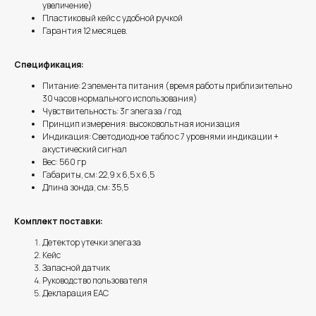
увеличение)
Пластиковый кейс с удобной ручкой
Гарантия 12 месяцев.
Спецификация:
Питание: 2 элемента питания (время работы приблизительно
30 часов нормального использования)
Чувствительность: 3г элегаза / год
Принцип измерения: высоковольтная ионизация
Индикация: Светодиодное табло с 7 уровнями индикации +
акустический сигнал
Вес: 560 гр
Габариты, см: 22,9 х 6,5 х 6,5
Длина зонда, см: 35,5
Комплект поставки:
Детектор утечки элегаза
Кейс
Запасной датчик
Руководство пользователя
Декларация ЕАС